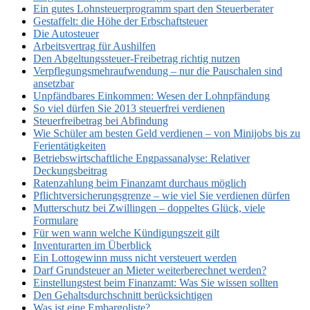
Ein gutes Lohnsteuerprogramm spart den Steuerberater
Gestaffelt: die Höhe der Erbschaftsteuer
Die Autosteuer
Arbeitsvertrag für Aushilfen
Den Abgeltungssteuer-Freibetrag richtig nutzen
Verpflegungsmehraufwendung – nur die Pauschalen sind
ansetzbar
Unpfändbares Einkommen: Wesen der Lohnpfändung
So viel dürfen Sie 2013 steuerfrei verdienen
Steuerfreibetrag bei Abfindung
Wie Schüler am besten Geld verdienen – von Minijobs bis zu
Ferientätigkeiten
Betriebswirtschaftliche Engpassanalyse: Relativer
Deckungsbeitrag
Ratenzahlung beim Finanzamt durchaus möglich
Pflichtversicherungsgrenze – wie viel Sie verdienen dürfen
Mutterschutz bei Zwillingen – doppeltes Glück, viele
Formulare
Für wen wann welche Kündigungszeit gilt
Inventurarten im Überblick
Ein Lottogewinn muss nicht versteuert werden
Darf Grundsteuer an Mieter weiterberechnet werden?
Einstellungstest beim Finanzamt: Was Sie wissen sollten
Den Gehaltsdurchschnitt berücksichtigen
Was ist eine Embargoliste?