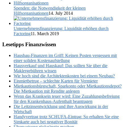
Spenden: die Notwendigkeit der kleinen
Hilfsorganisationen
14. July 2014
Unternehmensfinanzierung: Liquidität erhöhen durch
Factoring
11. March 2019
Lesetipps Finanzwissen
Hausbau-Finanzen im Griff: Keinen Posten vergessen mit
einer soliden Kostenaufstellung
Hausverkauf und Hauskauf: Das sollten Sie über die
Maklergebühren wissen
Wie hoch sind die Architektenkosten bei einem Neubau?
Einmietbetrug – schlechte Karten für Vermieter
Mietkautionsbürgschaft, Sparkonto oder Mietkautionsdepot?
Die Mietkaution mit Rendite anlegen
Wenn das Kranksein teuer wird: Eine Zuzahlungsbefreiung
für den Krankenhaus-Aufenthalt beantragen
Die Leitzinsentwicklung und ihre Auswirkung in der
Wirtschaft
Handyvertrag trotz SCHUFA-Eintrag: So erhalten Sie eine
Simkarte auch bei negativer Bonität
Überweisung rückgängig machen