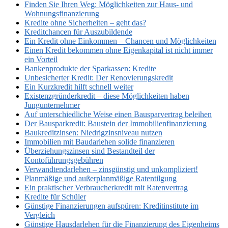
Finden Sie Ihren Weg: Möglichkeiten zur Haus- und
Wohnungsfinanzierung
Kredite ohne Sicherheiten – geht das?
Kreditchancen für Auszubildende
Ein Kredit ohne Einkommen – Chancen und Möglichkeiten
Einen Kredit bekommen ohne Eigenkapital ist nicht immer
ein Vorteil
Bankenprodukte der Sparkassen: Kredite
Unbesicherter Kredit: Der Renovierungskredit
Ein Kurzkredit hilft schnell weiter
Existenzgründerkredit – diese Möglichkeiten haben
Jungunternehmer
Auf unterschiedliche Weise einen Bausparvertrag beleihen
Der Bausparkredit: Baustein der Immobilienfinanzierung
Baukreditzinsen: Niedrigzinsniveau nutzen
Immobilien mit Baudarlehen solide finanzieren
Überziehungszinsen sind Bestandteil der
Kontoführungsgebühren
Verwandtendarlehen – zinsgünstig und unkompliziert!
Planmäßige und außerplanmäßige Ratentilgung
Ein praktischer Verbraucherkredit mit Ratenvertrag
Kredite für Schüler
Günstige Finanzierungen aufspüren: Kreditinstitute im
Vergleich
Günstige Hausdarlehen für die Finanzierung des Eigenheims