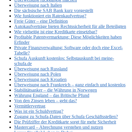
Überweisung nach Italien
Die sächsische SAB Bank kurz vorgestellt
Wie funktioniert ein Ratenkaufvertrag?
Freie Güter – eine Definition
Autokaufverträge bieten Rechtssicherheit für alle Beteiligten
Wie vielseitig ist eine Kreditkarte einsetzbar?
Profitable Patentvermarktung: Diese Möglichkeiten haben
Erfinder
Private Finanzverwaltung: Software oder doch eine Excel-
Tabelle?
Schufa Auskunft kostenlos: Selbstauskunft bei meine-
schufa.de
Überweisung nach Russland
Überweisung nach Polen
Überweisung nach Kroatien
Überweisung nach Frankreich – ganz einfach und kostenlos
Stabilitätsanker – die Währung in Norwegen
Währung England – das Britische Pfund
Von den Zinsen leben – geht das?
Vermittlervertrag
Was ist ein Schuldvertrag?
Zugang zu Schufa-Daten über Schufa Geschäftsstellen?
Die Prüfziffer der Kreditkarte sorgt für mehr Sicherheit
Mastercard – Abrechnung verstehen und nutzen