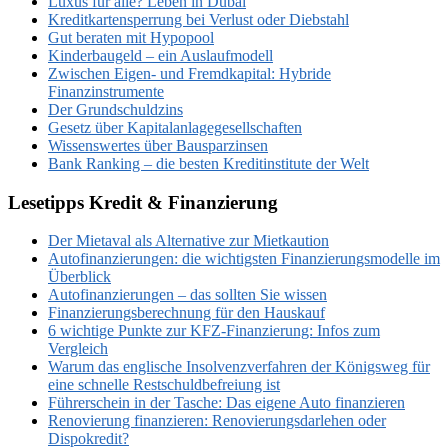
Luxus für alle? Leben in Dubai
Kreditkartensperrung bei Verlust oder Diebstahl
Gut beraten mit Hypopool
Kinderbaugeld – ein Auslaufmodell
Zwischen Eigen- und Fremdkapital: Hybride
Finanzinstrumente
Der Grundschuldzins
Gesetz über Kapitalanlagegesellschaften
Wissenswertes über Bausparzinsen
Bank Ranking – die besten Kreditinstitute der Welt
Lesetipps Kredit & Finanzierung
Der Mietaval als Alternative zur Mietkaution
Autofinanzierungen: die wichtigsten Finanzierungsmodelle im
Überblick
Autofinanzierungen – das sollten Sie wissen
Finanzierungsberechnung für den Hauskauf
6 wichtige Punkte zur KFZ-Finanzierung: Infos zum
Vergleich
Warum das englische Insolvenzverfahren der Königsweg für
eine schnelle Restschuldbefreiung ist
Führerschein in der Tasche: Das eigene Auto finanzieren
Renovierung finanzieren: Renovierungsdarlehen oder
Dispokredit?