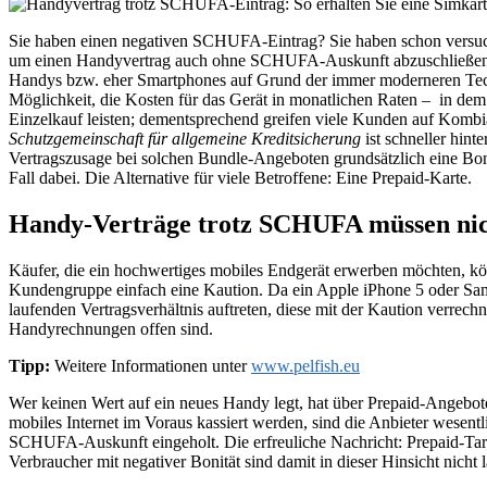
Sie haben einen negativen SCHUFA-Eintrag? Sie haben schon versucht 
um einen Handyvertrag auch ohne SCHUFA-Auskunft abzuschließen. Fa
Handys bzw. eher Smartphones auf Grund der immer moderneren Techn
Möglichkeit, die Kosten für das Gerät in monatlichen Raten – in dem 
Einzelkauf leisten; dementsprechend greifen viele Kunden auf Kombia
Schutzgemeinschaft für allgemeine Kreditsicherung
ist schneller hint
Vertragszusage bei solchen Bundle-Angeboten grundsätzlich eine Bo
Fall dabei. Die Alternative für viele Betroffene: Eine Prepaid-Karte.
Handy-Verträge trotz SCHUFA müssen nic
Käufer, die ein hochwertiges mobiles Endgerät erwerben möchten, kön
Kundengruppe einfach eine Kaution. Da ein Apple iPhone 5 oder Sam
laufenden Vertragsverhältnis auftreten, diese mit der Kaution verrech
Handyrechnungen offen sind.
Tipp:
Weitere Informationen unter
www.pelfish.eu
Wer keinen Wert auf ein neues Handy legt, hat über Prepaid-Angebote
mobiles Internet im Voraus kassiert werden, sind die Anbieter wesentl
SCHUFA-Auskunft eingeholt. Die erfreuliche Nachricht: Prepaid-Tarif
Verbraucher mit negativer Bonität sind damit in dieser Hinsicht nicht l