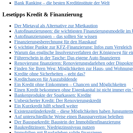
Bank Ranking – die besten Kreditinstitute der Welt
Lesetipps Kredit & Finanzierung
Der Mietaval als Alternative zur Mietkaution
Autofinanzierungen: die wichtigsten Finanzierungsmodelle im 
Autofinanzierungen – das sollten Sie wissen
Finanzierungsberechnung für den Hauskauf
6 wichtige Punkte zur KFZ-Finanzierung: Infos zum Vergleich
Warum das englische Insolvenzverfahren der Königsweg für ein
Führerschein in der Tasche: Das eigene Auto finanzieren
Renovierung finanzieren: Renovierungsdarlehen oder Dispokre
Finden Sie Ihren Weg: Möglichkeiten zur Haus- und Wohnungs
Kredite ohne Sicherheiten – geht das?
Kreditchancen für Auszubildende
Ein Kredit ohne Einkommen – Chancen und Möglichkeiten
Einen Kredit bekommen ohne Eigenkapital ist nicht immer ein V
Bankenprodukte der Sparkassen: Kredite
Unbesicherter Kredit: Der Renovierungskredit
Ein Kurzkredit hilft schnell weiter
Existenzgründerkredit – diese Möglichkeiten haben Jungunter
Auf unterschiedliche Weise einen Bausparvertrag beleihen
Der Bausparkredit: Baustein der Immobilienfinanzierung
Baukreditzinsen: Niedrigzinsniveau nutzen
Immobilien mit Baudarlehen solide finanzieren