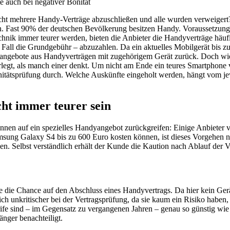
mehrere Handy-Verträge abzuschließen und alle wurden verweigert? Dami
st 90% der deutschen Bevölkerung besitzen Handy. Voraussetzung für
ik immer teurer werden, bieten die Anbieter die Handyverträge häufi
Fall die Grundgebühr – abzuzahlen. Da ein aktuelles Mobilgerät bis zu
ngebote aus Handyverträgen mit zugehörigem Gerät zurück. Doch wie si
erlegt, als manch einer denkt. Um nicht am Ende ein teures Smartphone
nitätsprüfung durch. Welche Auskünfte eingeholt werden, hängt vom j
ht immer teurer sein
nen auf ein spezielles Handyangebot zurückgreifen: Einige Anbieter v
sung Galaxy S4 bis zu 600 Euro kosten können, ist dieses Vorgehen n
nen. Selbst verständlich erhält der Kunde die Kaution nach Ablauf der 
 die Chance auf den Abschluss eines Handyvertrags. Da hier kein Gerä
ich unkritischer bei der Vertragsprüfung, da sie kaum ein Risiko haben, 
e sind – im Gegensatz zu vergangenen Jahren – genau so günstig wie Po
änger benachteiligt.