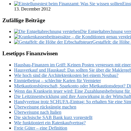
Eins
13. December 2012
Zufällige Beiträge
Die Entgeltabrechnung ver
Gestaffelt: die Höhe
Lesetipps Finanzwissen
Hausbau-Finanzen im Griff: Keinen Posten vergessen mit einer
Hausverkauf und Hauskauf: Das sollten Sie über die Maklerge
Wie hoch sind die Architektenkosten bei einem Neubau?
Einmietbetrug – schlechte Karten für Vermieter
Mietkautionsbürgschaft, Sparkonto oder Mietkautionsdepot? Di
Wenn das Kranksein teuer wird: Eine Zuzahlungsbefreiung für
Die Leitzinsentwicklung und ihre Auswirkung in der Wirtschaf
Handyvertrag trotz SCHUFA-Eintrag: So erhalten Sie eine Simk
Überweisung rückgängig machen
Überweisung nach Italien
Die sächsische SAB Bank kurz vorgestellt
Wie funktioniert ein Ratenkaufvertrag?
Freie Güter – eine Definition