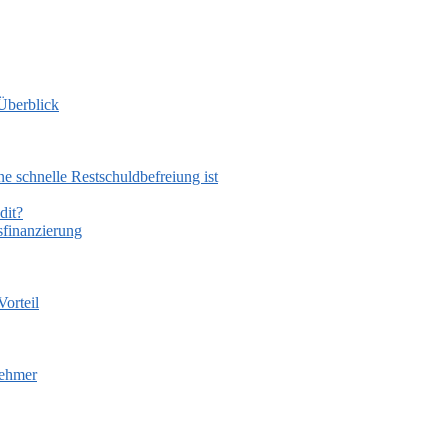
Überblick
e schnelle Restschuldbefreiung ist
dit?
finanzierung
orteil
nehmer