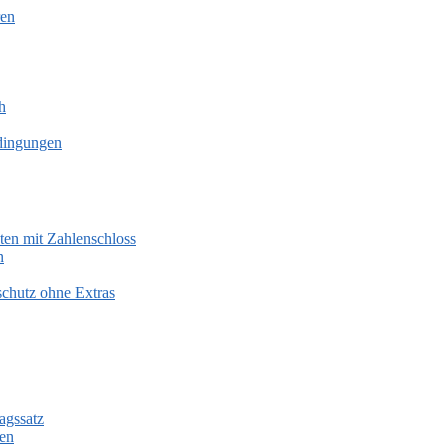
ren
h
dingungen
sten mit Zahlenschloss
n
chutz ohne Extras
agssatz
hen