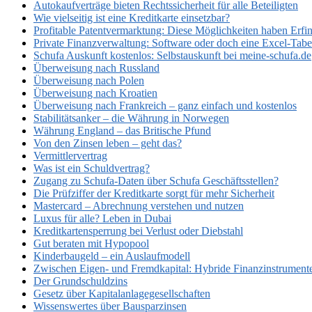
Autokaufverträge bieten Rechtssicherheit für alle Beteiligten
Wie vielseitig ist eine Kreditkarte einsetzbar?
Profitable Patentvermarktung: Diese Möglichkeiten haben Erfi
Private Finanzverwaltung: Software oder doch eine Excel-Tabe
Schufa Auskunft kostenlos: Selbstauskunft bei meine-schufa.de
Überweisung nach Russland
Überweisung nach Polen
Überweisung nach Kroatien
Überweisung nach Frankreich – ganz einfach und kostenlos
Stabilitätsanker – die Währung in Norwegen
Währung England – das Britische Pfund
Von den Zinsen leben – geht das?
Vermittlervertrag
Was ist ein Schuldvertrag?
Zugang zu Schufa-Daten über Schufa Geschäftsstellen?
Die Prüfziffer der Kreditkarte sorgt für mehr Sicherheit
Mastercard – Abrechnung verstehen und nutzen
Luxus für alle? Leben in Dubai
Kreditkartensperrung bei Verlust oder Diebstahl
Gut beraten mit Hypopool
Kinderbaugeld – ein Auslaufmodell
Zwischen Eigen- und Fremdkapital: Hybride Finanzinstrument
Der Grundschuldzins
Gesetz über Kapitalanlagegesellschaften
Wissenswertes über Bausparzinsen