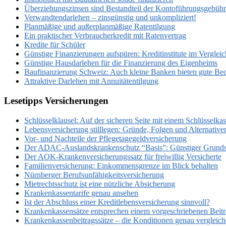
Überziehungszinsen sind Bestandteil der Kontoführungsgebüh
Verwandtendarlehen – zinsgünstig und unkompliziert!
Planmäßige und außerplanmäßige Ratentilgung
Ein praktischer Verbraucherkredit mit Ratenvertrag
Kredite für Schüler
Günstige Finanzierungen aufspüren: Kreditinstitute im Vergleic
Günstige Hausdarlehen für die Finanzierung des Eigenheims
Baufinanzierung Schweiz: Auch kleine Banken bieten gute Be
Attraktive Darlehen mit Annuitätentilgung
Lesetipps Versicherungen
Schlüsselklausel: Auf der sicheren Seite mit einem Schlüsselka
Lebensversicherung stilllegen: Gründe, Folgen und Alternative
Vor- und Nachteile der Pflegetagegeldversicherung
Der ADAC-Auslandskrankenschutz “Basis”: Günstiger Grunds
Der AOK-Krankenversicherungssatz für freiwillig Versicherte
Familienversicherung: Einkommensgrenze im Blick behalten
Nürnberger Berufsunfähigkeitsversicherung
Mietrechtsschutz ist eine nützliche Absicherung
Krankenkassentarife genau ansehen
Ist der Abschluss einer Kreditlebensversicherung sinnvoll?
Krankenkassensätze entsprechen einem vorgeschriebenen Beitr
Krankenkassenbeitragssätze – die Konditionen genau vergleic