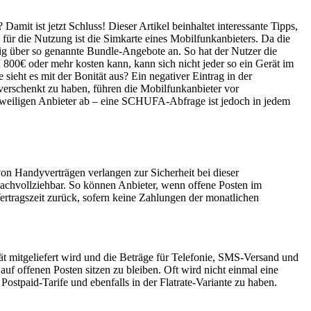
t ist jetzt Schluss! Dieser Artikel beinhaltet interessante Tipps,
 die Nutzung ist die Simkarte eines Mobilfunkanbieters. Da die
g über so genannte Bundle-Angebote an. So hat der Nutzer die
 800€ oder mehr kosten kann, kann sich nicht jeder so ein Gerät im
eht es mit der Bonität aus? Ein negativer Eintrag in der
 verschenkt zu haben, führen die Mobilfunkanbieter vor
eweiligen Anbieter ab – eine SCHUFA-Abfrage ist jedoch in jedem
on Handyverträgen verlangen zur Sicherheit bei dieser
achvollziehbar. So können Anbieter, wenn offene Posten im
Vertragszeit zurück, sofern keine Zahlungen der monatlichen
t mitgeliefert wird und die Beträge für Telefonie, SMS-Versand und
auf offenen Posten sitzen zu bleiben. Oft wird nicht einmal eine
stpaid-Tarife und ebenfalls in der Flatrate-Variante zu haben.