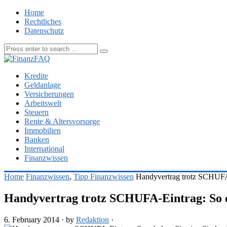
Home
Rechtliches
Datenschutz
Kredite
Geldanlage
Versicherungen
Arbeitswelt
Steuern
Rente & Altersvorsorge
Immobilien
Banken
International
Finanzwissen
Home
Finanzwissen
,
Tipp Finanzwissen
Handyvertrag trotz SCHUFA-E
Handyvertrag trotz SCHUFA-Eintrag: So er
6. February 2014
·
by
Redaktion
·