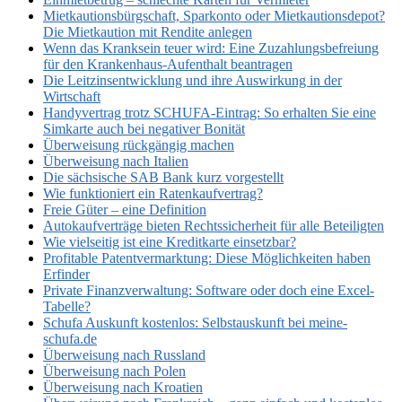
Mietkautionsbürgschaft, Sparkonto oder Mietkautionsdepot?
Die Mietkaution mit Rendite anlegen
Wenn das Kranksein teuer wird: Eine Zuzahlungsbefreiung
für den Krankenhaus-Aufenthalt beantragen
Die Leitzinsentwicklung und ihre Auswirkung in der
Wirtschaft
Handyvertrag trotz SCHUFA-Eintrag: So erhalten Sie eine
Simkarte auch bei negativer Bonität
Überweisung rückgängig machen
Überweisung nach Italien
Die sächsische SAB Bank kurz vorgestellt
Wie funktioniert ein Ratenkaufvertrag?
Freie Güter – eine Definition
Autokaufverträge bieten Rechtssicherheit für alle Beteiligten
Wie vielseitig ist eine Kreditkarte einsetzbar?
Profitable Patentvermarktung: Diese Möglichkeiten haben
Erfinder
Private Finanzverwaltung: Software oder doch eine Excel-
Tabelle?
Schufa Auskunft kostenlos: Selbstauskunft bei meine-
schufa.de
Überweisung nach Russland
Überweisung nach Polen
Überweisung nach Kroatien