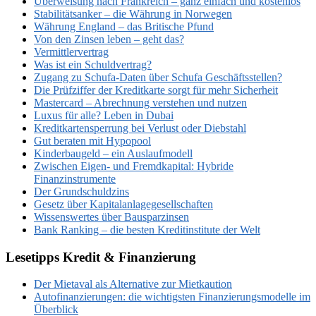
Überweisung nach Frankreich – ganz einfach und kostenlos
Stabilitätsanker – die Währung in Norwegen
Währung England – das Britische Pfund
Von den Zinsen leben – geht das?
Vermittlervertrag
Was ist ein Schuldvertrag?
Zugang zu Schufa-Daten über Schufa Geschäftsstellen?
Die Prüfziffer der Kreditkarte sorgt für mehr Sicherheit
Mastercard – Abrechnung verstehen und nutzen
Luxus für alle? Leben in Dubai
Kreditkartensperrung bei Verlust oder Diebstahl
Gut beraten mit Hypopool
Kinderbaugeld – ein Auslaufmodell
Zwischen Eigen- und Fremdkapital: Hybride
Finanzinstrumente
Der Grundschuldzins
Gesetz über Kapitalanlagegesellschaften
Wissenswertes über Bausparzinsen
Bank Ranking – die besten Kreditinstitute der Welt
Lesetipps Kredit & Finanzierung
Der Mietaval als Alternative zur Mietkaution
Autofinanzierungen: die wichtigsten Finanzierungsmodelle im
Überblick