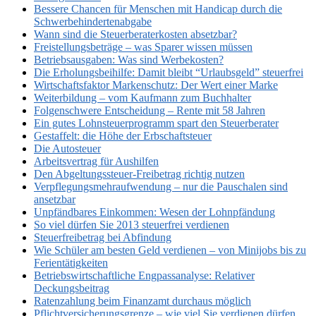
Bessere Chancen für Menschen mit Handicap durch die
Schwerbehindertenabgabe
Wann sind die Steuerberaterkosten absetzbar?
Freistellungsbeträge – was Sparer wissen müssen
Betriebsausgaben: Was sind Werbekosten?
Die Erholungsbeihilfe: Damit bleibt “Urlaubsgeld” steuerfrei
Wirtschaftsfaktor Markenschutz: Der Wert einer Marke
Weiterbildung – vom Kaufmann zum Buchhalter
Folgenschwere Entscheidung – Rente mit 58 Jahren
Ein gutes Lohnsteuerprogramm spart den Steuerberater
Gestaffelt: die Höhe der Erbschaftsteuer
Die Autosteuer
Arbeitsvertrag für Aushilfen
Den Abgeltungssteuer-Freibetrag richtig nutzen
Verpflegungsmehraufwendung – nur die Pauschalen sind
ansetzbar
Unpfändbares Einkommen: Wesen der Lohnpfändung
So viel dürfen Sie 2013 steuerfrei verdienen
Steuerfreibetrag bei Abfindung
Wie Schüler am besten Geld verdienen – von Minijobs bis zu
Ferientätigkeiten
Betriebswirtschaftliche Engpassanalyse: Relativer
Deckungsbeitrag
Ratenzahlung beim Finanzamt durchaus möglich
Pflichtversicherungsgrenze – wie viel Sie verdienen dürfen