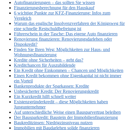
Autofinanzierungen – das sollten Sie wissen
Finanzierungsberechnung für den Hauskauf
6 wichtige Punkte zur KFZ-Finanzierung: Infos zum
Vergleich
Warum das englische Insolvenzverfahren der Königsweg für
eine schnelle Restschuldbefreiung ist
Führerschein in der Tasche: Das eigene Auto finanzieren
Renovierung finanzieren: Renovierungsdarlehen oder
Dispokredit?
Finden Sie Ihren Weg: Möglichkeiten zur Haus- und
Wohnungsfinanzierung
Kredite ohne Sicherheiten – geht das?
Kreditchancen für Auszubildende
Ein Kredit ohne Einkommen – Chancen und Möglichkeiten
Einen Kredit bekommen ohne Eigenkapital ist nicht immer
ein Vorteil
Bankenprodukte der Sparkassen: Kredite
Unbesicherter Kredit: Der Renovierungskredit
Ein Kurzkredit hilft schnell weiter
Existenzgründerkredit – diese Möglichkeiten haben
Jungunternehmer
Auf unterschiedliche Weise einen Bausparvertrag beleihen
Der Bausparkredit: Baustein der Immobilienfinanzierung
Baukreditzinsen: Niedrigzinsniveau nutzen
Immobilien mit Baudarlehen solide finanzieren