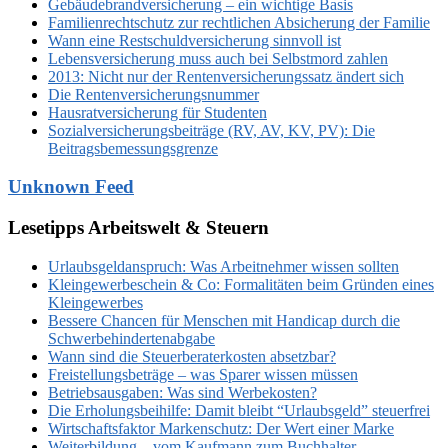
Gebäudebrandversicherung – ein wichtige Basis
Familienrechtschutz zur rechtlichen Absicherung der Familie
Wann eine Restschuldversicherung sinnvoll ist
Lebensversicherung muss auch bei Selbstmord zahlen
2013: Nicht nur der Rentenversicherungssatz ändert sich
Die Rentenversicherungsnummer
Hausratversicherung für Studenten
Sozialversicherungsbeiträge (RV, AV, KV, PV): Die
Beitragsbemessungsgrenze
Unknown Feed
Lesetipps Arbeitswelt & Steuern
Urlaubsgeldanspruch: Was Arbeitnehmer wissen sollten
Kleingewerbeschein & Co: Formalitäten beim Gründen eines
Kleingewerbes
Bessere Chancen für Menschen mit Handicap durch die
Schwerbehindertenabgabe
Wann sind die Steuerberaterkosten absetzbar?
Freistellungsbeträge – was Sparer wissen müssen
Betriebsausgaben: Was sind Werbekosten?
Die Erholungsbeihilfe: Damit bleibt “Urlaubsgeld” steuerfrei
Wirtschaftsfaktor Markenschutz: Der Wert einer Marke
Weiterbildung – vom Kaufmann zum Buchhalter