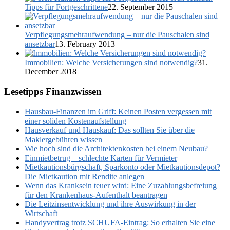
Tipps für Fortgeschrittene
22. September 2015
Verpflegungsmehraufwendung – nur die Pauschalen sind
ansetzbar
13. February 2013
Immobilien: Welche Versicherungen sind notwendig?
31.
December 2018
Lesetipps Finanzwissen
Hausbau-Finanzen im Griff: Keinen Posten vergessen mit
einer soliden Kostenaufstellung
Hausverkauf und Hauskauf: Das sollten Sie über die
Maklergebühren wissen
Wie hoch sind die Architektenkosten bei einem Neubau?
Einmietbetrug – schlechte Karten für Vermieter
Mietkautionsbürgschaft, Sparkonto oder Mietkautionsdepot?
Die Mietkaution mit Rendite anlegen
Wenn das Kranksein teuer wird: Eine Zuzahlungsbefreiung
für den Krankenhaus-Aufenthalt beantragen
Die Leitzinsentwicklung und ihre Auswirkung in der
Wirtschaft
Handyvertrag trotz SCHUFA-Eintrag: So erhalten Sie eine