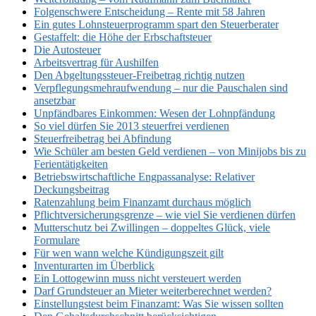
Folgenschwere Entscheidung – Rente mit 58 Jahren
Ein gutes Lohnsteuerprogramm spart den Steuerberater
Gestaffelt: die Höhe der Erbschaftsteuer
Die Autosteuer
Arbeitsvertrag für Aushilfen
Den Abgeltungssteuer-Freibetrag richtig nutzen
Verpflegungsmehraufwendung – nur die Pauschalen sind
ansetzbar
Unpfändbares Einkommen: Wesen der Lohnpfändung
So viel dürfen Sie 2013 steuerfrei verdienen
Steuerfreibetrag bei Abfindung
Wie Schüler am besten Geld verdienen – von Minijobs bis zu
Ferientätigkeiten
Betriebswirtschaftliche Engpassanalyse: Relativer
Deckungsbeitrag
Ratenzahlung beim Finanzamt durchaus möglich
Pflichtversicherungsgrenze – wie viel Sie verdienen dürfen
Mutterschutz bei Zwillingen – doppeltes Glück, viele
Formulare
Für wen wann welche Kündigungszeit gilt
Inventurarten im Überblick
Ein Lottogewinn muss nicht versteuert werden
Darf Grundsteuer an Mieter weiterberechnet werden?
Einstellungstest beim Finanzamt: Was Sie wissen sollten