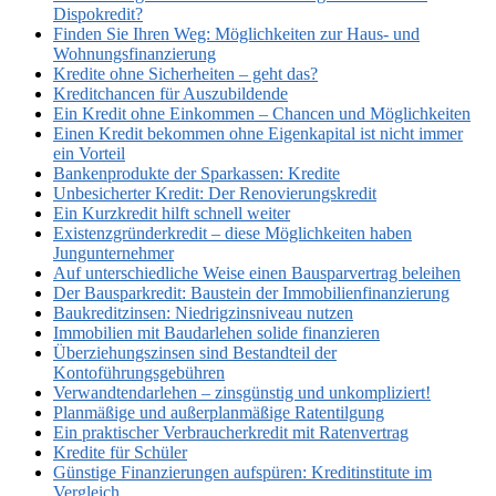
Dispokredit?
Finden Sie Ihren Weg: Möglichkeiten zur Haus- und
Wohnungsfinanzierung
Kredite ohne Sicherheiten – geht das?
Kreditchancen für Auszubildende
Ein Kredit ohne Einkommen – Chancen und Möglichkeiten
Einen Kredit bekommen ohne Eigenkapital ist nicht immer
ein Vorteil
Bankenprodukte der Sparkassen: Kredite
Unbesicherter Kredit: Der Renovierungskredit
Ein Kurzkredit hilft schnell weiter
Existenzgründerkredit – diese Möglichkeiten haben
Jungunternehmer
Auf unterschiedliche Weise einen Bausparvertrag beleihen
Der Bausparkredit: Baustein der Immobilienfinanzierung
Baukreditzinsen: Niedrigzinsniveau nutzen
Immobilien mit Baudarlehen solide finanzieren
Überziehungszinsen sind Bestandteil der
Kontoführungsgebühren
Verwandtendarlehen – zinsgünstig und unkompliziert!
Planmäßige und außerplanmäßige Ratentilgung
Ein praktischer Verbraucherkredit mit Ratenvertrag
Kredite für Schüler
Günstige Finanzierungen aufspüren: Kreditinstitute im
Vergleich