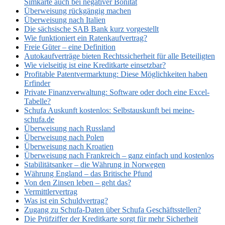
Simkarte auch bei negativer Bonität
Überweisung rückgängig machen
Überweisung nach Italien
Die sächsische SAB Bank kurz vorgestellt
Wie funktioniert ein Ratenkaufvertrag?
Freie Güter – eine Definition
Autokaufverträge bieten Rechtssicherheit für alle Beteiligten
Wie vielseitig ist eine Kreditkarte einsetzbar?
Profitable Patentvermarktung: Diese Möglichkeiten haben
Erfinder
Private Finanzverwaltung: Software oder doch eine Excel-
Tabelle?
Schufa Auskunft kostenlos: Selbstauskunft bei meine-
schufa.de
Überweisung nach Russland
Überweisung nach Polen
Überweisung nach Kroatien
Überweisung nach Frankreich – ganz einfach und kostenlos
Stabilitätsanker – die Währung in Norwegen
Währung England – das Britische Pfund
Von den Zinsen leben – geht das?
Vermittlervertrag
Was ist ein Schuldvertrag?
Zugang zu Schufa-Daten über Schufa Geschäftsstellen?
Die Prüfziffer der Kreditkarte sorgt für mehr Sicherheit