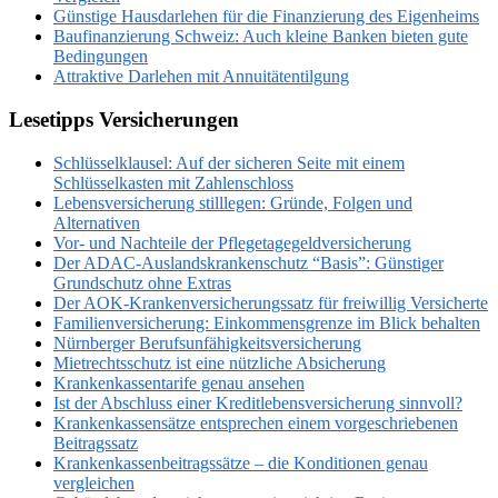
Günstige Hausdarlehen für die Finanzierung des Eigenheims
Baufinanzierung Schweiz: Auch kleine Banken bieten gute
Bedingungen
Attraktive Darlehen mit Annuitätentilgung
Lesetipps Versicherungen
Schlüsselklausel: Auf der sicheren Seite mit einem
Schlüsselkasten mit Zahlenschloss
Lebensversicherung stilllegen: Gründe, Folgen und
Alternativen
Vor- und Nachteile der Pflegetagegeldversicherung
Der ADAC-Auslandskrankenschutz “Basis”: Günstiger
Grundschutz ohne Extras
Der AOK-Krankenversicherungssatz für freiwillig Versicherte
Familienversicherung: Einkommensgrenze im Blick behalten
Nürnberger Berufsunfähigkeitsversicherung
Mietrechtsschutz ist eine nützliche Absicherung
Krankenkassentarife genau ansehen
Ist der Abschluss einer Kreditlebensversicherung sinnvoll?
Krankenkassensätze entsprechen einem vorgeschriebenen
Beitragssatz
Krankenkassenbeitragssätze – die Konditionen genau
vergleichen