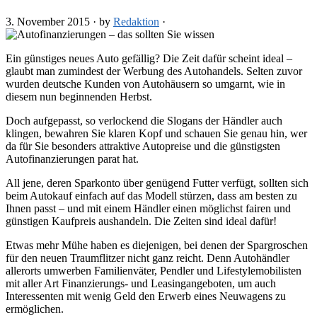
3. November 2015
·
by
Redaktion
·
Ein günstiges neues Auto gefällig? Die Zeit dafür scheint ideal –
glaubt man zumindest der Werbung des Autohandels. Selten zuvor
wurden deutsche Kunden von Autohäusern so umgarnt, wie in
diesem nun beginnenden Herbst.
Doch aufgepasst, so verlockend die Slogans der Händler auch
klingen, bewahren Sie klaren Kopf und schauen Sie genau hin, wer
da für Sie besonders attraktive Autopreise und die günstigsten
Autofinanzierungen parat hat.
All jene, deren Sparkonto über genügend Futter verfügt, sollten sich
beim Autokauf einfach auf das Modell stürzen, dass am besten zu
Ihnen passt – und mit einem Händler einen möglichst fairen und
günstigen Kaufpreis aushandeln. Die Zeiten sind ideal dafür!
Etwas mehr Mühe haben es diejenigen, bei denen der Spargroschen
für den neuen Traumflitzer nicht ganz reicht. Denn Autohändler
allerorts umwerben Familienväter, Pendler und Lifestylemobilisten
mit aller Art Finanzierungs- und Leasingangeboten, um auch
Interessenten mit wenig Geld den Erwerb eines Neuwagens zu
ermöglichen.